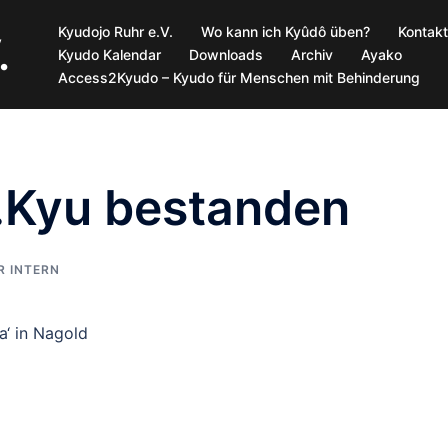
Kyudojo Ruhr e.V.
Wo kann ich Kyûdô üben?
Kontakt
.
Kyudo Kalendar
Downloads
Archiv
Ayako
Access2Kyudo – Kyudo für Menschen mit Behinderung
.Kyu bestanden
R INTERN
‘ in Nagold