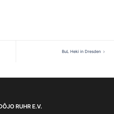
BuL Heki in Dresden
ÔJO RUHR E.V.