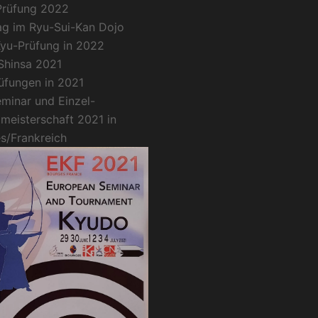
Prüfung 2022
g im Ryu-Sui-Kan Dojo
Kyu-Prüfung in 2022
Shinsa 2021
üfungen in 2021
minar und Einzel-
meisterschaft 2021 in
s/Frankreich