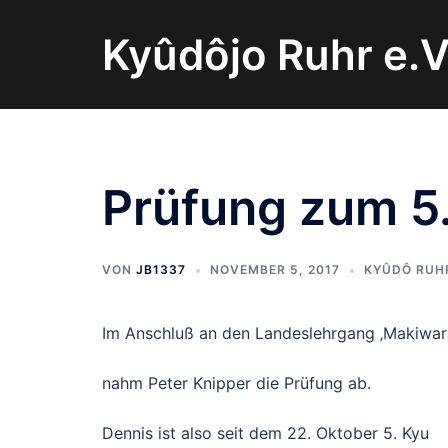
Zum
Inhalt
Kyûdôjo Ruhr e.V
springen
Prüfung zum 5
VON
JB1337
NOVEMBER 5, 2017
KYÛDÔ RUH
Im Anschluß an den Landeslehrgang ‚Makiwara
nahm Peter Knipper die Prüfung ab.
Dennis ist also seit dem 22. Oktober 5. Kyu