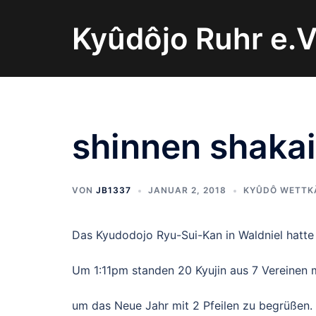
Zum
Inhalt
Kyûdôjo Ruhr e.V
springen
shinnen shaka
VON
JB1337
JANUAR 2, 2018
KYÛDÔ WETTK
Das Kyudodojo Ryu-Sui-Kan in Waldniel hatte
Um 1:11pm standen 20 Kyujin aus 7 Vereinen m
um das Neue Jahr mit 2 Pfeilen zu begrüßen. 