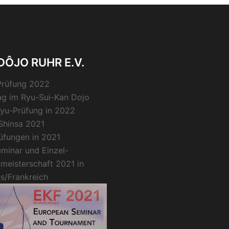
ÔJO RUHR E.V.
Prüfung 2022
g im Ryu-Sui-Kan Dojo
Kyu-Prüfung in 2022
Shinsa 2021
üfungen in 2021
minar und Einzel-
meisterschaft 2021 in
s/Frankreich