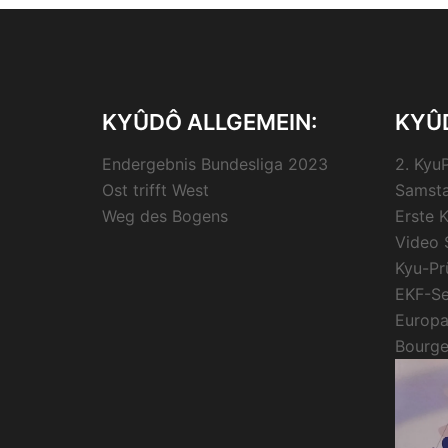
KYÛDÔ ALLGEMEIN:
KYÛD
Endergebnis Bundesliga 2023
2. Kyu
Ost trifft West
Samsta
Weg des Bogens
Erste 
Video 
Kyu-Pr
EKF-Se
Europa
Bourge