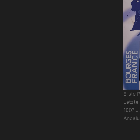
Erste 
Letzte
100?…
Andalu