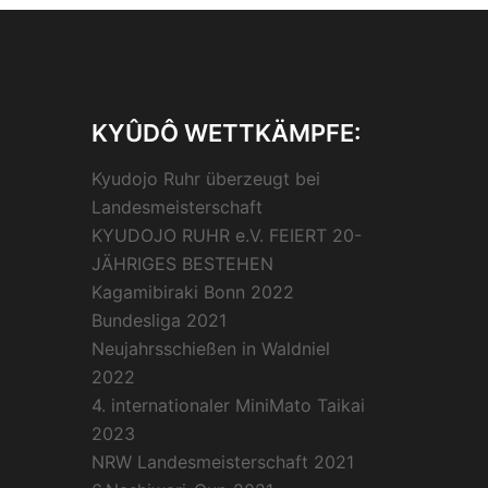
KYÛDÔ WETTKÄMPFE:
Kyudojo Ruhr überzeugt bei
Landesmeisterschaft
KYUDOJO RUHR e.V. FEIERT 20-
JÄHRIGES BESTEHEN
Kagamibiraki Bonn 2022
Bundesliga 2021
Neujahrsschießen in Waldniel
2022
4. internationaler MiniMato Taikai
2023
NRW Landesmeisterschaft 2021