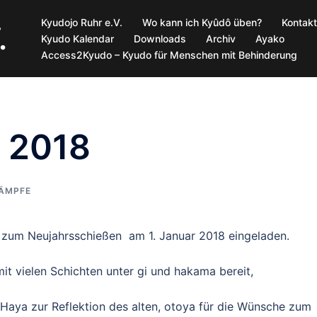
Kyudojo Ruhr e.V.
Wo kann ich Kyûdô üben?
Kontakt
.
Kyudo Kalendar
Downloads
Archiv
Ayako
Access2Kyudo – Kyudo für Menschen mit Behinderung
i 2018
ÄMPFE
 zum Neujahrsschießen am 1. Januar 2018 eingeladen.
it vielen Schichten unter gi und hakama bereit,
Haya zur Reflektion des alten, otoya für die Wünsche zum