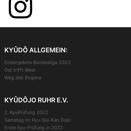
KYÛDÔ ALLGEMEIN:
Endergebnis Bundesliga 2023
Ost trifft West
Weg des Bogens
KYÛDÔJO RUHR E.V.
2. KyuPrüfung 2022
Samstag im Ryu-Sui-Kan Dojo
Erste Kyu-Prüfung in 2022