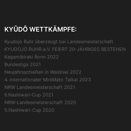
KYÛDÔ WETTKÄMPFE:
Kyudojo Ruhr überzeugt bei Landesmeisterschaft
KYUDOJO RUHR e.V. FEIERT 20-JÄHRIGES BESTEHEN
Kagamibiraki Bonn 2022
Bundesliga 2021
Neujahrsschießen in Waldniel 2022
4. internationaler MiniMato Taikai 2023
NRW Landesmeisterschaft 2021
6.Nashiwari-Cup 2021
NRW-Landesmeisterschaft 2020
5.Nashiwari-Cup 2020