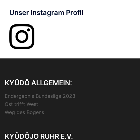
Unser Instagram Profil
KYÛDÔ ALLGEMEIN:
Endergebnis Bundesliga 2023
Ost trifft West
Weg des Bogens
KYÛDÔJO RUHR E.V.