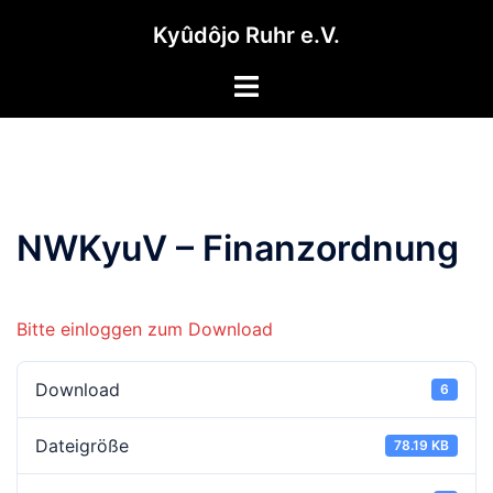
Zum
Kyûdôjo Ruhr e.V.
Inhalt
springen
Menü
umschalten
NWKyuV – Finanzordnung
Bitte einloggen zum Download
Download
6
Dateigröße
78.19 KB