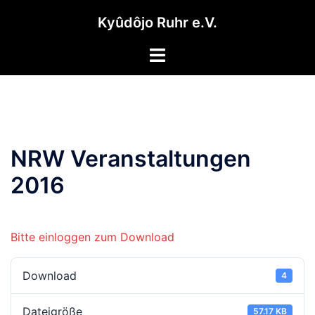
Zum
Kyûdôjo Ruhr e.V.
Inhalt
springen
Menü
umschalten
NRW Veranstaltungen
2016
Bitte einloggen zum Download
Download
4
Dateigröße
57.17 KB